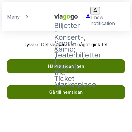
Meny
1 new
notification
Biljetter
-
Konsert-,
Sport-
Tyvärr. Det verkar som något gick fel.
&amp;
Teaterbiljetter
|
viagogo
Hämta sidan igen
the
Ticket
Marketplace
Gå till hemsidan