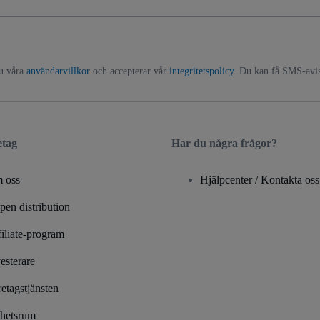
du våra
användarvillkor
och accepterar vår
integritetspolicy
. Du kan få SMS-avise
etag
Har du några frågor?
 oss
Hjälpcenter / Kontakta oss
en distribution
iliate-program
esterare
etagstjänsten
hetsrum