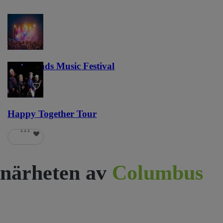
Lost Lands Music Festival
121
Happy Together Tour
111
närheten av
Columbus