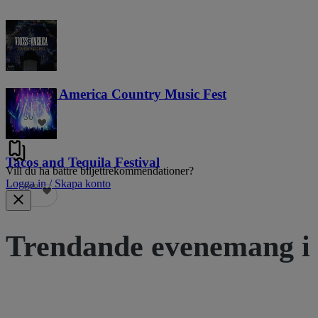
Voices of America Country Music Fest
36
Tacos and Tequila Festival
Vill du ha bättre biljettrekommendationer?
Logga in / Skapa konto
686
Trendande evenemang i 