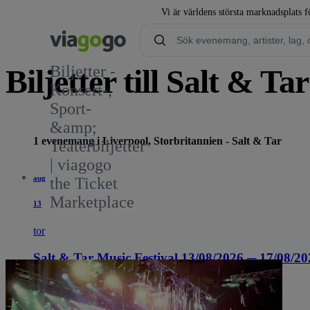
Vi är världens största marknadsplats fö
Biljetter -
Biljetter till Salt & Ta
Konsert-,
Sport-
&amp;
1 evenemang i Liverpool, Storbritannien - Salt & Tar
Teaterbiljetter
| viagogo
aug
the Ticket
Marketplace
13
tor
Salt & Tar Music Festival 13/08/2026 ─ 17/08/20
14:00
Liverpool, Storbritannien
Salt & Tar
Salt & Tar