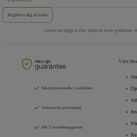
postadress
Registrera dig på listan
Genom att logga in eller skapa ett konto godkänner 
Vårt för
Om
Säkerhetskontroller i världsklass
Öpp
Aff
Transparent prissättning
Inv
För
100 % beställningsgaranti
Ny