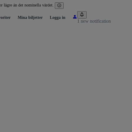
ler lägre än det nominella värdet.
oriter
Mina biljetter
Logga in
1 new notification