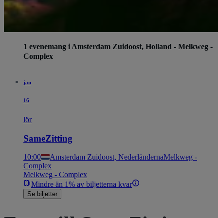
1 evenemang i Amsterdam Zuidoost, Holland - Melkweg -
Complex
jan
16
lör
SameZitting
10:00
Amsterdam Zuidoost, Nederländerna
Melkweg -
Complex
Melkweg - Complex
Mindre än 1% av biljetterna kvar
Se biljetter