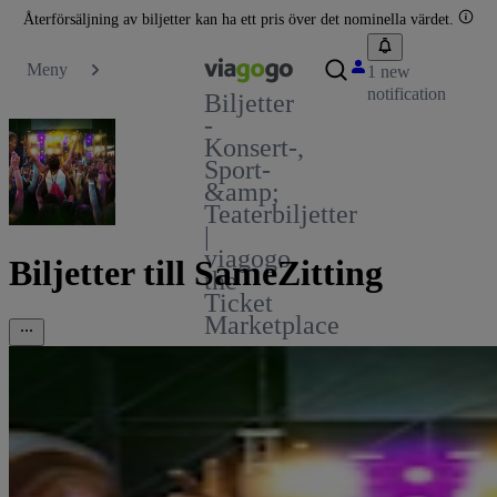
Återförsäljning av biljetter kan ha ett pris över det nominella värdet.
Meny
1 new
notification
Biljetter
-
Konsert-,
Sport-
&amp;
Teaterbiljetter
|
viagogo
Biljetter till SameZitting
the
Ticket
Marketplace