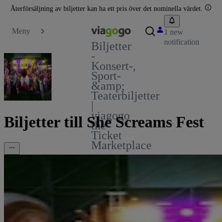
Återförsäljning av biljetter kan ha ett pris över det nominella värdet.
Meny
1 new
notification
Biljetter
-
Konsert-,
Sport-
&amp;
Teaterbiljetter
|
viagogo
Biljetter till She Screams Fest
the
Ticket
Marketplace