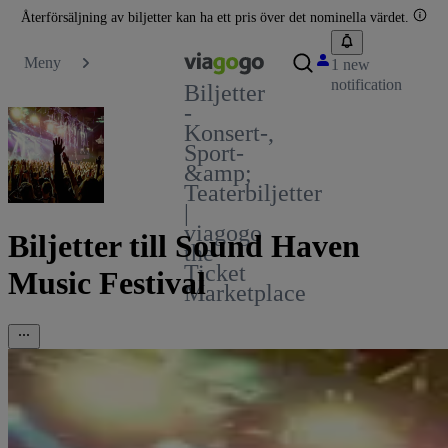
Återförsäljning av biljetter kan ha ett pris över det nominella värdet.
Meny
1 new
notification
Biljetter
-
Konsert-,
Sport-
&amp;
Teaterbiljetter
|
viagogo
Biljetter till Sound Haven
the
Ticket
Music Festival
Marketplace