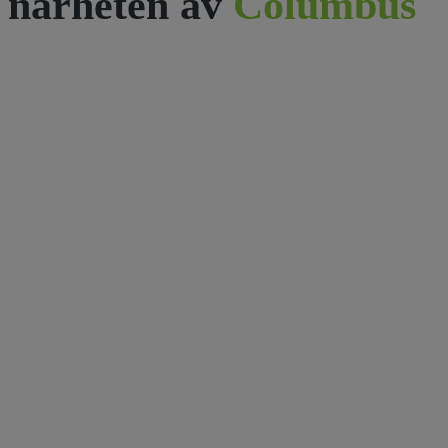
närheten av
Columbus