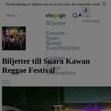
Återförsäljning av biljetter kan ha ett pris över det nominella värdet.
Meny
1 new
notification
Biljetter
-
Konsert-,
Sport-
&amp;
Teaterbiljetter
|
viagogo
Biljetter till Suara Kawan
the
Ticket
Reggae Festival
Marketplace