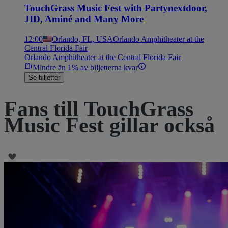
TouchGrass Music Fest with Partynextdoor,
JID, Aminé and Many More
12:00
Orlando, FL, USA
Orlando Amphitheater at the
Central Florida Fair
Orlando Amphitheater at the Central Florida Fair
Mindre än 1% av biljetterna kvar
Se biljetter
Fans till TouchGrass
Music Fest gillar också