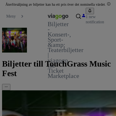
Återförsäljning av biljetter kan ha ett pris över det nominella värdet.
Meny
1 new
notification
Biljetter
-
Konsert-,
Sport-
&amp;
Teaterbiljetter
|
viagogo
Biljetter till TouchGrass Music
the
Ticket
Fest
Marketplace