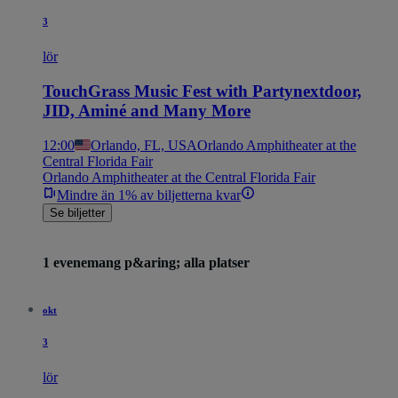
3
lör
TouchGrass Music Fest with Partynextdoor,
JID, Aminé and Many More
12:00
Orlando, FL, USA
Orlando Amphitheater at the
Central Florida Fair
Orlando Amphitheater at the Central Florida Fair
Mindre än 1% av biljetterna kvar
Se biljetter
1 evenemang p&aring; alla platser
okt
3
lör