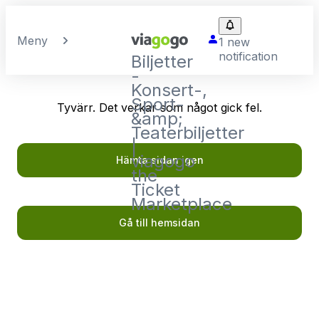
Meny
1 new
notification
Biljetter
-
Konsert-,
Sport-
Tyvärr. Det verkar som något gick fel.
&amp;
Teaterbiljetter
|
viagogo
Hämta sidan igen
the
Ticket
Marketplace
Gå till hemsidan