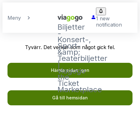
Meny
1 new
notification
Biljetter
-
Konsert-,
Sport-
Tyvärr. Det verkar som något gick fel.
&amp;
Teaterbiljetter
|
viagogo
Hämta sidan igen
the
Ticket
Marketplace
Gå till hemsidan