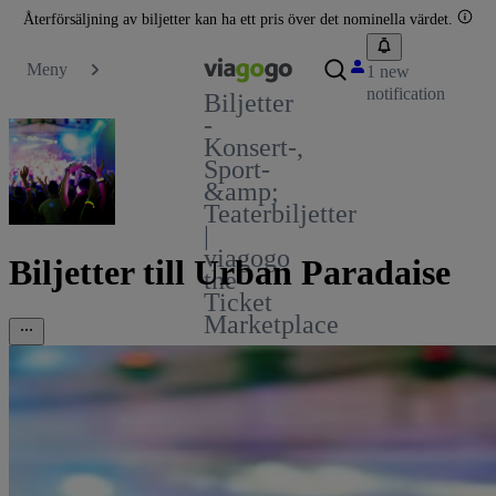
Återförsäljning av biljetter kan ha ett pris över det nominella värdet.
Meny
1 new
notification
Biljetter
-
Konsert-,
Sport-
&amp;
Teaterbiljetter
|
viagogo
Biljetter till Urban Paradaise
the
Ticket
Marketplace