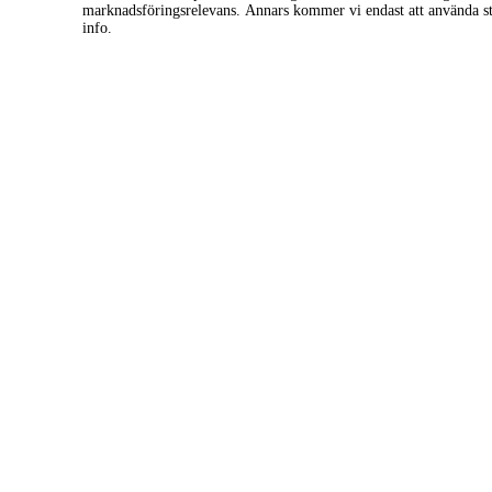
marknadsföringsrelevans. Annars kommer vi endast att använda s
Roman, RO, Rumänien
info.
nov
27
fre
Concert Vlad Corb
21:00
Beraria Valhalla
Bacau, RO, Rumänien
dec
21
mån
Regal Vienez
20:00
Teatrul de Vara Radu Beligan
Bacau, Romania, Rumänien