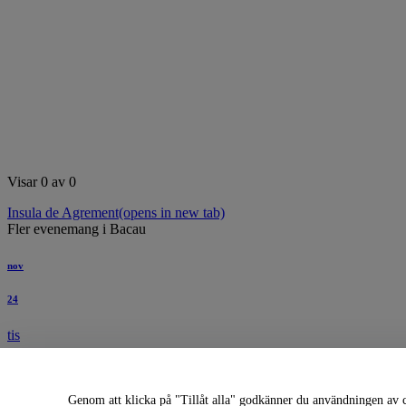
Sök i detta område
Visar 0 av 0
Insula de Agrement
(opens in new tab)
Fler evenemang i Bacau
nov
24
tis
Bordea & Cortea
Genom att klicka på "Tillåt alla" godkänner du användningen av co
20:30
Casa de Cultura a Sindicatelor