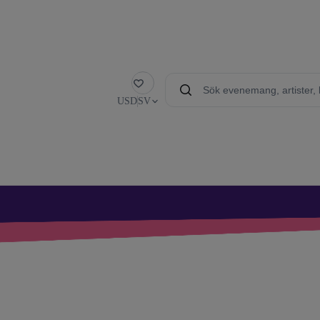
Favorit
USD
SV