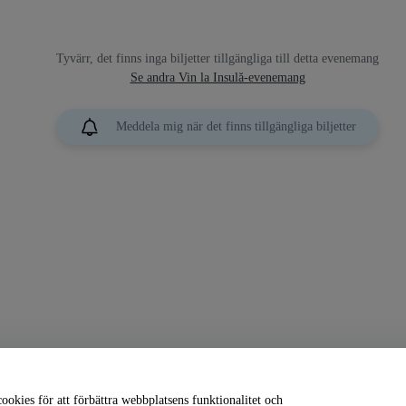
Tyvärr, det finns inga biljetter tillgängliga till detta evenemang
Se andra Vin la Insulă-evenemang
Meddela mig när det finns tillgängliga biljetter
okies för att förbättra webbplatsens funktionalitet och