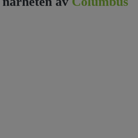
närheten av
Columbus