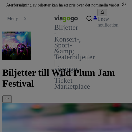
Återförsäljning av biljetter kan ha ett pris över det nominella värdet.
Meny
1 new
notification
Biljetter
-
Konsert-,
Sport-
&amp;
Teaterbiljetter
|
viagogo
Biljetter till Wild Plum Jam
the
Ticket
Festival
Marketplace