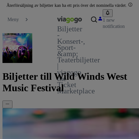
Återförsäljning av biljetter kan ha ett pris över det nominella värdet.
Meny
1 new
notification
Biljetter
-
Konsert-,
Sport-
&amp;
Teaterbiljetter
|
viagogo
Biljetter till Wild Winds West
the
Ticket
Music Festival
Marketplace