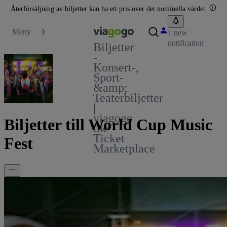
Återförsäljning av biljetter kan ha ett pris över det nominella värdet.
Meny
1 new
notification
Biljetter
-
Konsert-,
Sport-
&amp;
Teaterbiljetter
|
viagogo
Biljetter till World Cup Music
the
Ticket
Fest
Marketplace