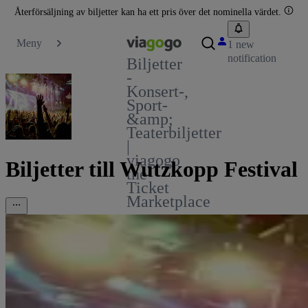
Återförsäljning av biljetter kan ha ett pris över det nominella värdet.
Meny
1 new
notification
Biljetter
-
Konsert-,
Sport-
&amp;
Teaterbiljetter
|
viagogo
Biljetter till Wutzkopp Festival
the
Ticket
Marketplace