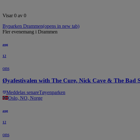
Visar 0 av 0
Byparken Drammen
(opens in new tab)
Fler evenemang i Drammen
aug
12
ons
Øyafestivalen with The Cure, Nick Cave & The Bad 
Meddelas senare
Tøyenparken
Oslo, NO, Norge
aug
12
ons