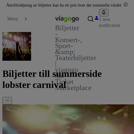
Återförsäljning av biljetter kan ha ett pris över det nominella värdet.
Meny
1 new
notification
Biljetter
-
Konsert-,
Sport-
&amp;
Teaterbiljetter
|
viagogo
Biljetter till summerside
the
Ticket
lobster carnival
Marketplace