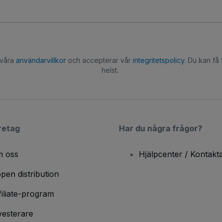
 våra
användarvillkor
och accepterar vår
integritetspolicy
. Du kan få
helst.
retag
Har du några frågor?
 oss
Hjälpcenter / Kontakt
pen distribution
filiate-program
vesterare