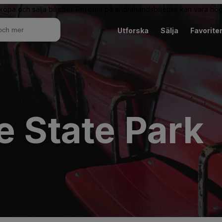
 köpa och sälja biljetter. Priserna på andrahandsbiljetter kan vara hög
Utforska
Sälja
Favorite
e State Park