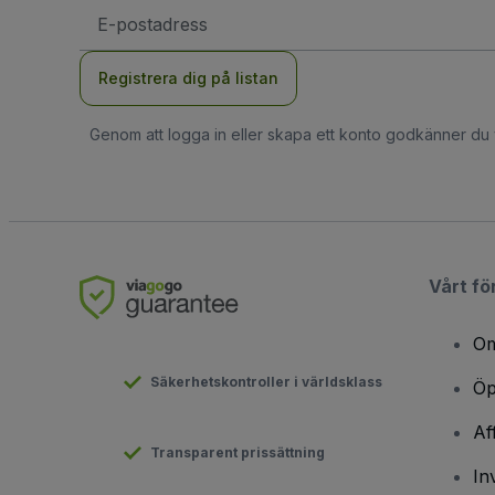
E-
postadress
Registrera dig på listan
Genom att logga in eller skapa ett konto godkänner du
Vårt fö
Om
Säkerhetskontroller i världsklass
Öp
Af
Transparent prissättning
In