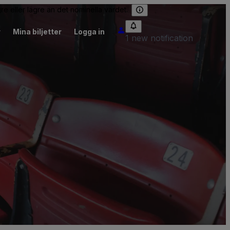
re eller lägre än det nominella värdet.
r
Mina biljetter
Logga in
1 new notification