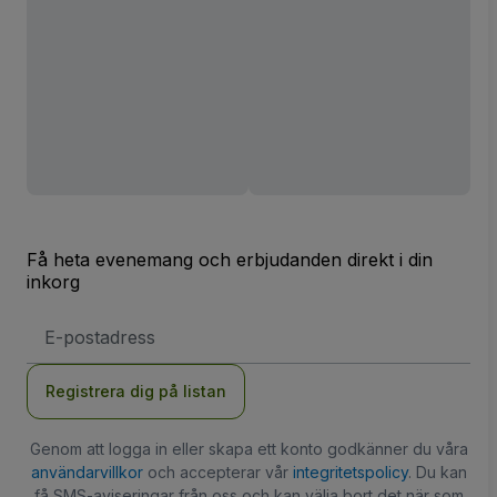
Få heta evenemang och erbjudanden direkt i din
inkorg
E-
postadress
Registrera dig på listan
Genom att logga in eller skapa ett konto godkänner du våra
användarvillkor
och accepterar vår
integritetspolicy
. Du kan
få SMS-aviseringar från oss och kan välja bort det när som