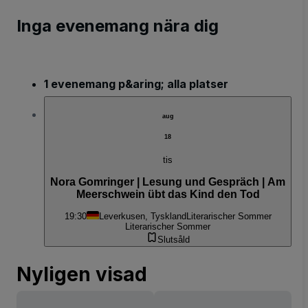
Inga evenemang nära dig
1 evenemang p&aring; alla platser
aug
18
tis
Nora Gomringer | Lesung und Gespräch | Am
Meerschwein übt das Kind den Tod
19:30
Leverkusen, Tyskland
Literarischer Sommer
Literarischer Sommer
Slutsåld
Nyligen visad