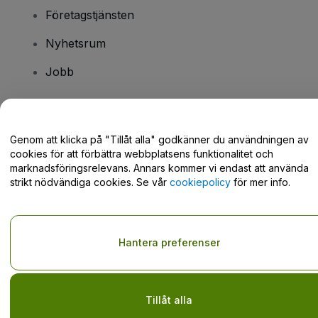
Företagstjänsten
Nyhetsrum
Jobb
Har du några frågor?
Genom att klicka på "Tillåt alla" godkänner du användningen av
cookies för att förbättra webbplatsens funktionalitet och
Hjälpcenter / Kontakta oss
marknadsföringsrelevans. Annars kommer vi endast att använda
strikt nödvändiga cookies. Se vår
cookiepolicy
för mer info.
Copyright © viagogo GmbH 2026
Företagsinformation
Hantera preferenser
Användande av denna webbsida medger godkännande av
användarvillkor
och
sekretesspolicy
och
cookiepolicy
och
mobilsekretesspolicy
Dela inte min personliga information/dina integritetsval
Tillåt alla