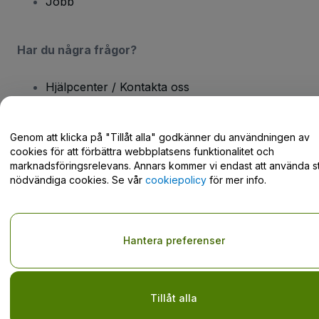
Jobb
Har du några frågor?
Hjälpcenter / Kontakta oss
Genom att klicka på "Tillåt alla" godkänner du användningen av
cookies för att förbättra webbplatsens funktionalitet och
marknadsföringsrelevans. Annars kommer vi endast att använda st
Copyright © viagogo GmbH 2026
Företagsinformation
nödvändiga cookies. Se vår
cookiepolicy
för mer info.
Användande av denna webbsida medger godkännande av
användarvillkor
och
sekretesspolicy
och
cookiepolicy
och
mobilsekretesspolicy
Dela inte min personliga information/dina integritetsval
Hantera preferenser
Tillåt alla