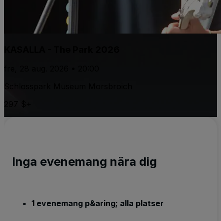
KASALLA - The Park 2026
fre, 28 aug. 2026 • 20:00
Schlosspark Museum Morsbroich
297 $+
Inga evenemang nära dig
1 evenemang p&aring; alla platser