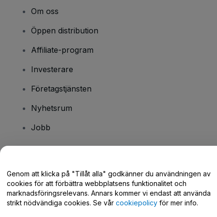
Om oss
Öppen distribution
Affiliate-program
Investerare
Företagstjänsten
Nyhetsrum
Jobb
Har du några frågor?
Genom att klicka på "Tillåt alla" godkänner du användningen av
cookies för att förbättra webbplatsens funktionalitet och
Hjälpcenter / Kontakta oss
marknadsföringsrelevans. Annars kommer vi endast att använda
strikt nödvändiga cookies. Se vår
cookiepolicy
för mer info.