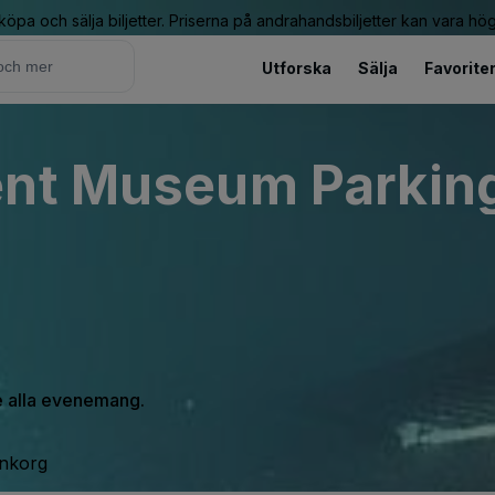
 köpa och sälja biljetter. Priserna på andrahandsbiljetter kan vara hög
Utforska
Sälja
Favorite
nt Museum Parking 
se alla evenemang.
inkorg