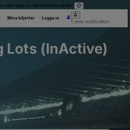
re eller lägre än det nominella värdet.
r
Mina biljetter
Logga in
1 new notification
Lots (InActive)