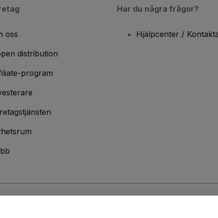
retag
Har du några frågor?
 oss
Hjälpcenter / Kontakt
pen distribution
filiate-program
vesterare
retagstjänsten
hetsrum
bb
ndarvillkor
och
sekretesspolicy
och
cookiepolicy
och
mobilsekretesspolic