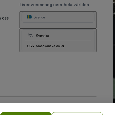
Liveevenemang över hela världen
a oss
Sverige
Svenska
US$
Amerikanska dollar
y