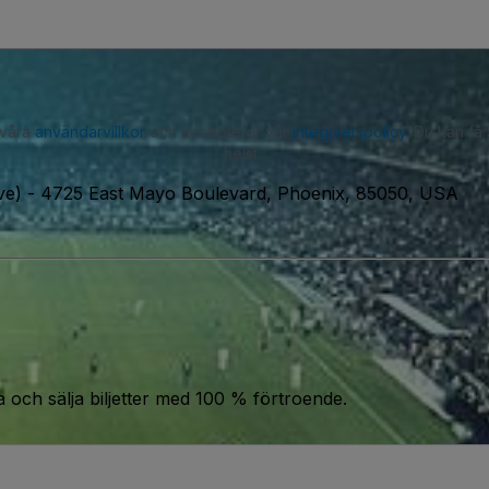
 våra
användarvillkor
och accepterar vår
integritetspolicy
. Du kan få
helst.
ve)
-
4725 East Mayo Boulevard, Phoenix, 85050, USA
a och sälja biljetter med 100 % förtroende.