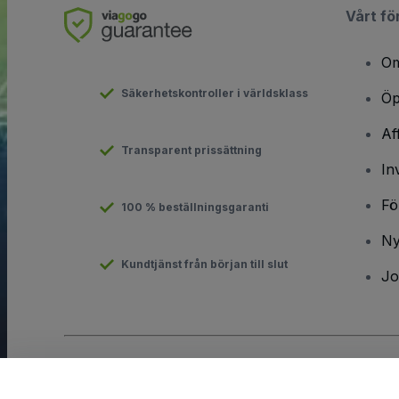
Vårt fö
Om
Säkerhetskontroller i världsklass
Öp
Af
Transparent prissättning
In
Fö
100 % beställningsgaranti
Ny
Kundtjänst från början till slut
Jo
Copyright © viagogo GmbH 2026
Företagsinformation
Användande av denna webbsida medger godkännande av
anvä