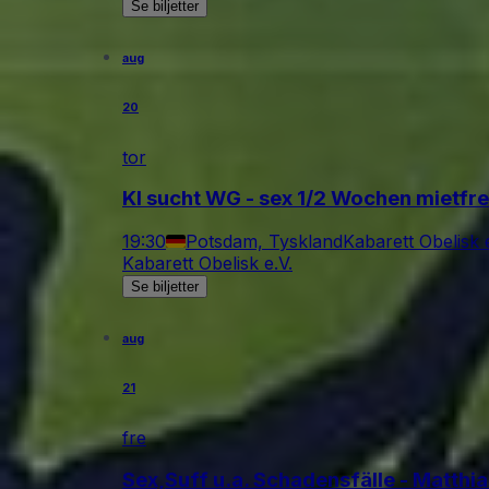
Se biljetter
aug
20
tor
KI sucht WG - sex 1/2 Wochen mietfrei
19:30
Potsdam, Tyskland
Kabarett Obelisk e
Kabarett Obelisk e.V.
Se biljetter
aug
21
fre
Sex,Suff u.a. Schadensfälle - Matth