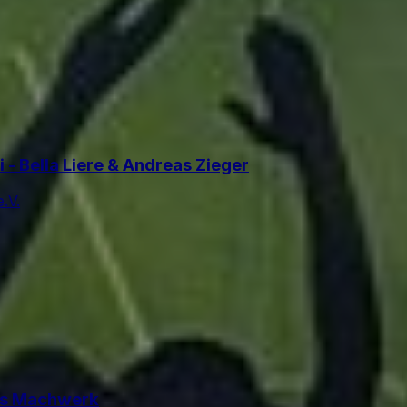
 - Bella Liere & Andreas Zieger
.V.
ias Machwerk