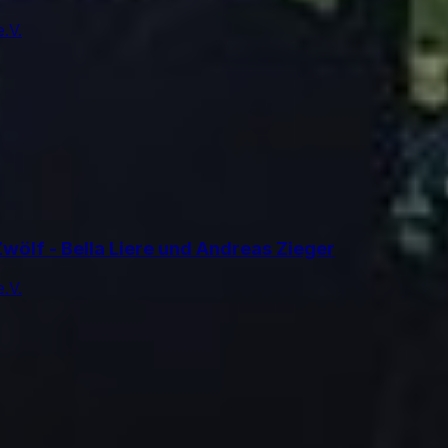
.V.
wölf - Bella Liere und Andreas Zieger
.V.