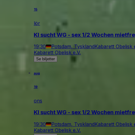
15
lör
KI sucht WG - sex 1/2 Wochen mietfrei
19:30
Potsdam, Tyskland
Kabarett Obelisk e
Kabarett Obelisk e.V.
Se biljetter
aug
19
ons
KI sucht WG - sex 1/2 Wochen mietfrei
19:30
Potsdam, Tyskland
Kabarett Obelisk e
Kabarett Obelisk e.V.