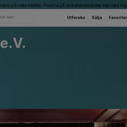
 köpa och sälja biljetter. Priserna på andrahandsbiljetter kan vara hög
Utforska
Sälja
Favorite
e.V.