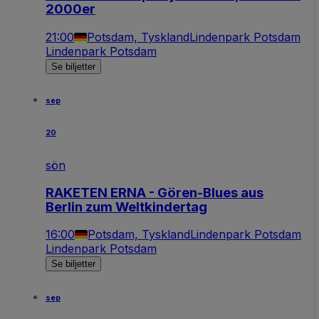
2000er
21:00
Potsdam, Tyskland
Lindenpark Potsdam
Lindenpark Potsdam
Se biljetter
sep
20
sön
RAKETEN ERNA - Gören-Blues aus
Berlin zum Weltkindertag
16:00
Potsdam, Tyskland
Lindenpark Potsdam
Lindenpark Potsdam
Se biljetter
sep