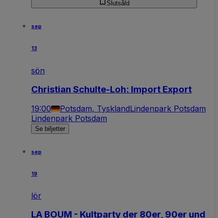
Slutsåld
sep
13
sön
Christian Schulte-Loh: Import Export
19:00
Potsdam, Tyskland
Lindenpark Potsdam
Lindenpark Potsdam
Se biljetter
sep
19
lör
LA BOUM - Kultparty der 80er, 90er und