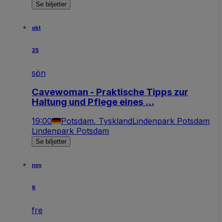
Se biljetter
okt
25
sön
Cavewoman - Praktische Tipps zur
Haltung und Pflege eines ...
19:00
Potsdam, Tyskland
Lindenpark Potsdam
Lindenpark Potsdam
Se biljetter
nov
6
fre