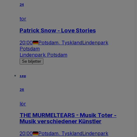
24
tor
Patrick Snow - Love Stories
20:00
Potsdam, Tyskland
Lindenpark
Potsdam
Lindenpark Potsdam
Se biljetter
sep
26
lör
THE MURMELTEARS - Musik Toter -
Musik verschiedener Künstler
20:00
Potsdam, Tyskland
Lindenpark