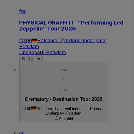
fre
PHYSICAL GRAFFITI - "Performing Led
Zeppelin” Tour 2026
20:00
Potsdam, Tyskland
Lindenpark
Potsdam
Lindenpark Potsdam
Se biljetter
okt
4
sön
Crematory - Destination Tour 2025
20:00
Potsdam, Tyskland
Lindenpark Potsdam
Lindenpark Potsdam
Slutsåld
okt