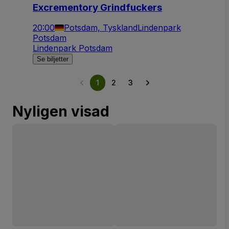
Excrementory Grindfuckers
20:00
Potsdam, Tyskland
Lindenpark
Potsdam
Lindenpark Potsdam
Se biljetter
1
2
3
Nyligen visad