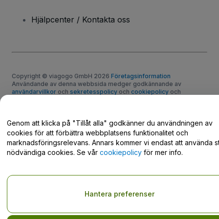
Hjälpcenter / Kontakta oss
Copyright © viagogo GmbH 2026
Företagsinformation
Användande av denna webbsida medger godkännande av
användarvillkor
och
sekretesspolicy
och
cookiepolicy
och
mobilsekretesspolicy
Dela inte min personliga information/dina integritetsval
Genom att klicka på "Tillåt alla" godkänner du användningen av
cookies för att förbättra webbplatsens funktionalitet och
marknadsföringsrelevans. Annars kommer vi endast att använda st
nödvändiga cookies. Se vår
cookiepolicy
för mer info.
Hantera preferenser