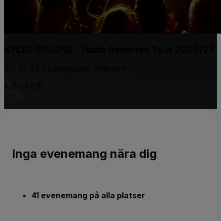
KYLES TOLONE - Youth Revisited Tour 2026/27
lör, 01-23 • Lindenpark Potsdam
Från 42 $
Inga evenemang nära dig
41 evenemang på alla platser