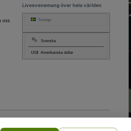
Liveevenemang över hela världen
a oss
Sverige
Svenska
US$
Amerikanska dollar
y