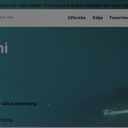
 köpa och sälja biljetter. Priserna på andrahandsbiljetter kan vara hög
Utforska
Sälja
Favorite
ni
se alla evenemang.
inkorg