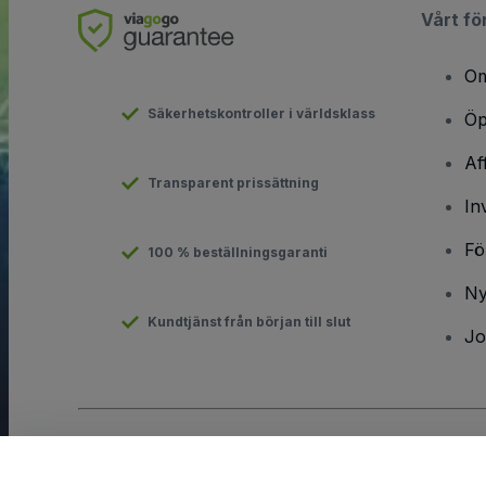
Vårt fö
Om
Säkerhetskontroller i världsklass
Öp
Af
Transparent prissättning
In
Fö
100 % beställningsgaranti
Ny
Kundtjänst från början till slut
Jo
Copyright © viagogo GmbH 2026
Företagsinformation
Användande av denna webbsida medger godkännande av
anvä