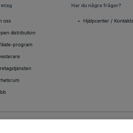
retag
Har du några frågor?
 oss
Hjälpcenter / Kontakt
pen distribution
filiate-program
vesterare
retagstjänsten
hetsrum
bb
ndarvillkor
och
sekretesspolicy
och
cookiepolicy
och
mobilsekretesspolic