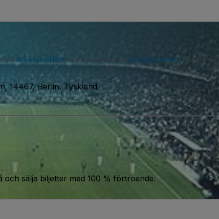
 våra
användarvillkor
och accepterar vår
integritetspolicy
. Du kan få
helst.
, 14467, Berlin, Tyskland
a och sälja biljetter med 100 % förtroende.