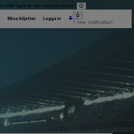
re eller lägre än det nominella värdet.
r
Mina biljetter
Logga in
1 new notification