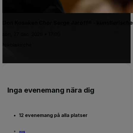
Don Kosaken Chor Serge Jaroff® - künstlerische
sön, 27 dec. 2026 • 17:00
Nikolaikirche
Inga evenemang nära dig
12 evenemang på alla platser
aug