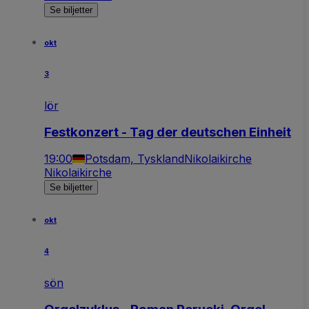
Se biljetter
okt
3
lör
Festkonzert - Tag der deutschen Einheit
19:00
Potsdam, Tyskland
Nikolaikirche
Nikolaikirche
Se biljetter
okt
4
sön