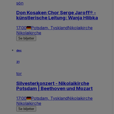
sön
Don Kosaken Chor Serge Jaroff® -
künstlerische Leitung: Wanja Hlibka
17:00
Potsdam, Tyskland
Nikolaikirche
Nikolaikirche
Se biljetter
dec
31
tor
Silvesterkonzert - Nikolaikirche
Potsdam | Beethoven und Mozart
17:00
Potsdam, Tyskland
Nikolaikirche
Nikolaikirche
Se biljetter