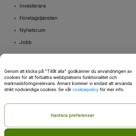
Investerare
Företagstjänsten
Nyhetsrum
Jobb
Har du några frågor?
Genom att klicka på "Tillåt alla" godkänner du användningen av
cookies för att förbättra webbplatsens funktionalitet och
Hjälpcenter / Kontakta oss
marknadsföringsrelevans. Annars kommer vi endast att använda
strikt nödvändiga cookies. Se vår
cookiepolicy
för mer info.
Copyright © viagogo GmbH 2026
Företagsinformation
Hantera preferenser
Användande av denna webbsida medger godkännande av
användarvillkor
och
sekretesspolicy
och
cookiepolicy
och
mobilsekretesspolicy
Dela inte min personliga information/dina integritetsval