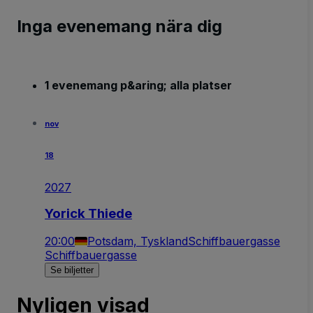
Inga evenemang nära dig
1 evenemang p&aring; alla platser
nov
18
2027
Yorick Thiede
20:00
Potsdam, Tyskland
Schiffbauergasse
Schiffbauergasse
Se biljetter
Nyligen visad