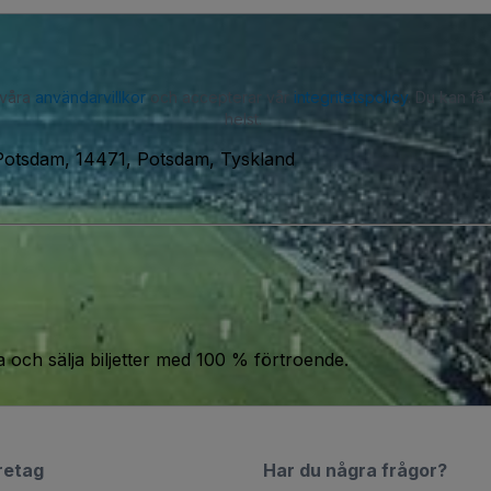
 våra
användarvillkor
och accepterar vår
integritetspolicy
. Du kan få
helst.
Potsdam, 14471, Potsdam, Tyskland
a och sälja biljetter med 100 % förtroende.
retag
Har du några frågor?