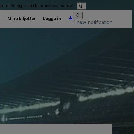
re eller lägre än det nominella värdet.
r
Mina biljetter
Logga in
1 new notification