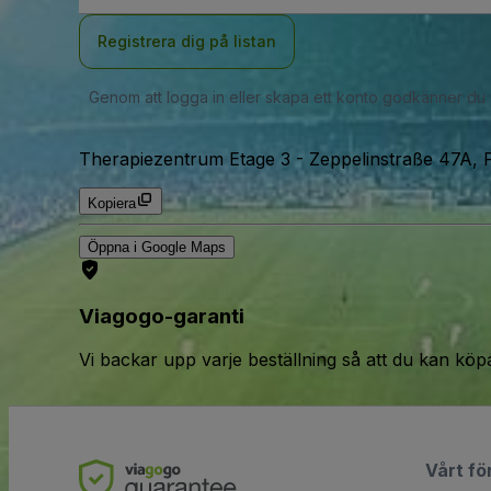
Registrera dig på listan
Genom att logga in eller skapa ett konto godkänner du
Therapiezentrum Etage 3
-
Zeppelinstraße 47A, 
Kopiera
Öppna i Google Maps
Viagogo-garanti
Vi backar upp varje beställning så att du kan köp
Vårt fö