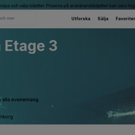
 köpa och sälja biljetter. Priserna på andrahandsbiljetter kan vara hög
Utforska
Sälja
Favorite
 Etage 3
se alla evenemang.
inkorg