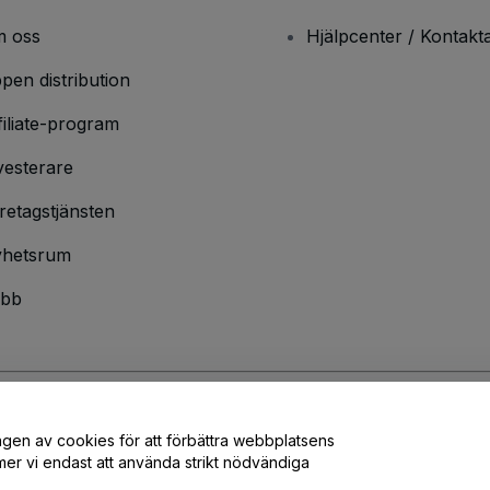
 oss
Hjälpcenter / Kontakt
pen distribution
filiate-program
vesterare
retagstjänsten
hetsrum
bb
ngen av cookies för att förbättra webbplatsens
ndarvillkor
och
sekretesspolicy
och
cookiepolicy
och
mobilsekretesspolic
er vi endast att använda strikt nödvändiga