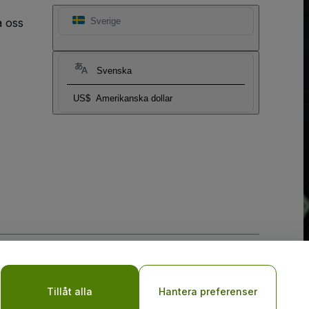
a oss
Sverige
Svenska
US$
Amerikanska dollar
y
Do Not Share My Personal Information/Your Privacy Choices
Tillåt alla
Hantera preferenser