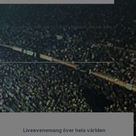
 SMS-aviseringar från oss och kan välja bort det när som
Liveevenemang över hela världen