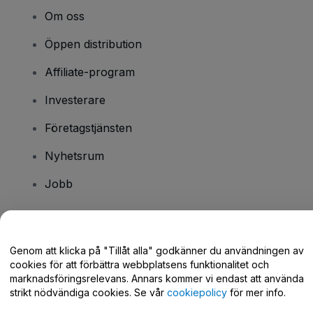
Om oss
Öppen distribution
Affiliate-program
Investerare
Företagstjänsten
Nyhetsrum
Jobb
Har du några frågor?
Genom att klicka på "Tillåt alla" godkänner du användningen av
cookies för att förbättra webbplatsens funktionalitet och
Hjälpcenter / Kontakta oss
marknadsföringsrelevans. Annars kommer vi endast att använda
strikt nödvändiga cookies. Se vår
cookiepolicy
för mer info.