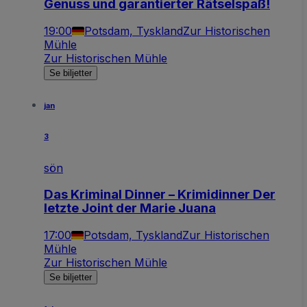
Genuss und garantierter Rätselspaß!
19:00
Potsdam, Tyskland
Zur Historischen
Mühle
Zur Historischen Mühle
Se biljetter
jan
3
sön
Das Kriminal Dinner – Krimidinner Der
letzte Joint der Marie Juana
17:00
Potsdam, Tyskland
Zur Historischen
Mühle
Zur Historischen Mühle
Se biljetter