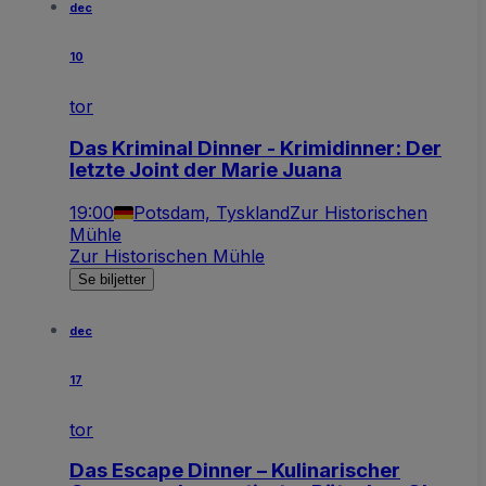
dec
10
tor
Das Kriminal Dinner - Krimidinner: Der
letzte Joint der Marie Juana
19:00
Potsdam, Tyskland
Zur Historischen
Mühle
Zur Historischen Mühle
Se biljetter
dec
17
tor
Das Escape Dinner – Kulinarischer