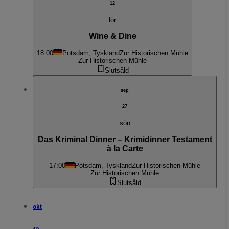
12
lör
Wine & Dine
18:00
Potsdam, Tyskland
Zur Historischen Mühle
Zur Historischen Mühle
Slutsåld
sep
27
sön
Das Kriminal Dinner – Krimidinner Testament
à la Carte
17:00
Potsdam, Tyskland
Zur Historischen Mühle
Zur Historischen Mühle
Slutsåld
okt