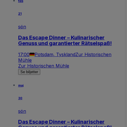
feb
21
sön
Das Escape Dinner – Kulinarischer
Genuss und garantierter Rätselspaß!
17:00
Potsdam, Tyskland
Zur Historischen
Mühle
Zur Historischen Mühle
Se biljetter
maj
30
sön
Das Escape Dinner – Kulinarischer