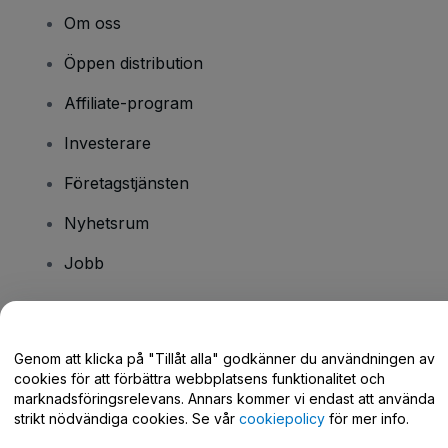
Om oss
Öppen distribution
Affiliate-program
Investerare
Företagstjänsten
Nyhetsrum
Jobb
Har du några frågor?
Genom att klicka på "Tillåt alla" godkänner du användningen av
cookies för att förbättra webbplatsens funktionalitet och
Hjälpcenter / Kontakta oss
marknadsföringsrelevans. Annars kommer vi endast att använda
strikt nödvändiga cookies. Se vår
cookiepolicy
för mer info.