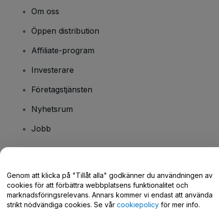
Om oss
Öppen distribution
Affiliate-program
Investerare
Företagstjänsten
Nyhetsrum
Jobb
Har du några frågor?
Genom att klicka på "Tillåt alla" godkänner du användningen av
cookies för att förbättra webbplatsens funktionalitet och
Hjälpcenter / Kontakta oss
marknadsföringsrelevans. Annars kommer vi endast att använda
strikt nödvändiga cookies. Se vår
cookiepolicy
för mer info.