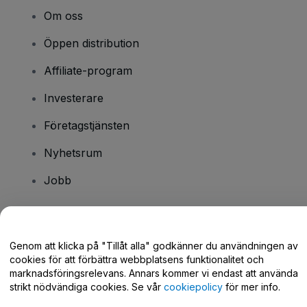
Om oss
Öppen distribution
Affiliate-program
Investerare
Företagstjänsten
Nyhetsrum
Jobb
Har du några frågor?
Genom att klicka på "Tillåt alla" godkänner du användningen av
cookies för att förbättra webbplatsens funktionalitet och
Hjälpcenter / Kontakta oss
marknadsföringsrelevans. Annars kommer vi endast att använda
strikt nödvändiga cookies. Se vår
cookiepolicy
för mer info.