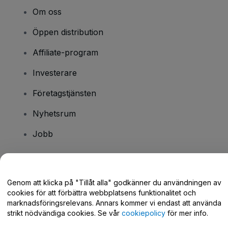
Om oss
Öppen distribution
Affiliate-program
Investerare
Företagstjänsten
Nyhetsrum
Jobb
Har du några frågor?
Genom att klicka på "Tillåt alla" godkänner du användningen av
cookies för att förbättra webbplatsens funktionalitet och
Hjälpcenter / Kontakta oss
marknadsföringsrelevans. Annars kommer vi endast att använda
strikt nödvändiga cookies. Se vår
cookiepolicy
för mer info.