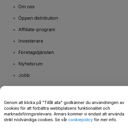
Om oss
Öppen distribution
Affiliate-program
Investerare
Företagstjänsten
Nyhetsrum
Jobb
Har du några frågor?
Genom att klicka på "Tillåt alla" godkänner du användningen av
cookies för att förbättra webbplatsens funktionalitet och
Hjälpcenter / Kontakta oss
marknadsföringsrelevans. Annars kommer vi endast att använda
strikt nödvändiga cookies. Se vår
cookiepolicy
för mer info.