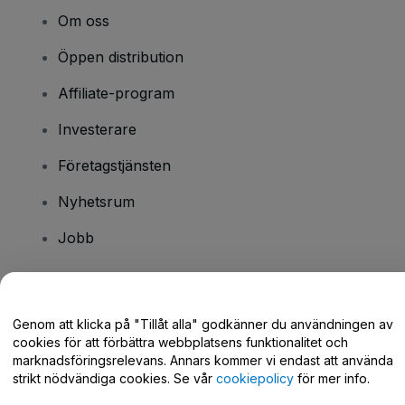
Om oss
Öppen distribution
Affiliate-program
Investerare
Företagstjänsten
Nyhetsrum
Jobb
Har du några frågor?
Genom att klicka på "Tillåt alla" godkänner du användningen av
cookies för att förbättra webbplatsens funktionalitet och
Hjälpcenter / Kontakta oss
marknadsföringsrelevans. Annars kommer vi endast att använda
strikt nödvändiga cookies. Se vår
cookiepolicy
för mer info.