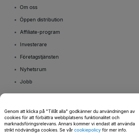
Om oss
Öppen distribution
Affiliate-program
Investerare
Företagstjänsten
Nyhetsrum
Jobb
Har du några frågor?
Genom att klicka på "Tillåt alla" godkänner du användningen av
cookies för att förbättra webbplatsens funktionalitet och
Hjälpcenter / Kontakta oss
marknadsföringsrelevans. Annars kommer vi endast att använda
strikt nödvändiga cookies. Se vår
cookiepolicy
för mer info.