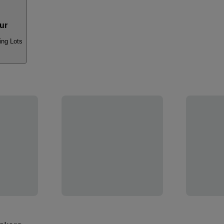
ur
ing Lots