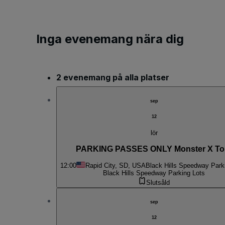
Inga evenemang nära dig
2 evenemang på alla platser
sep
12
lör
PARKING PASSES ONLY Monster X To
12:00
Rapid City, SD, USA
Black Hills Speedway Park
Black Hills Speedway Parking Lots
Slutsåld
sep
12