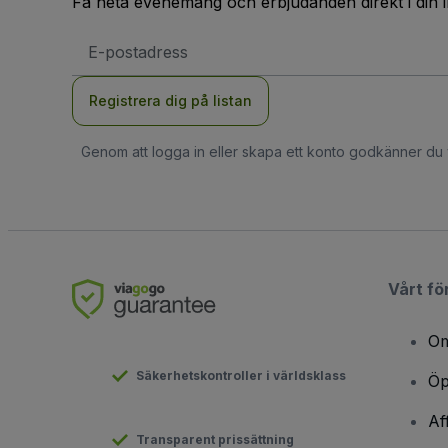
Få heta evenemang och erbjudanden direkt i din 
E-
postadress
Registrera dig på listan
Genom att logga in eller skapa ett konto godkänner du
Vårt fö
Om
Säkerhetskontroller i världsklass
Öp
Af
Transparent prissättning