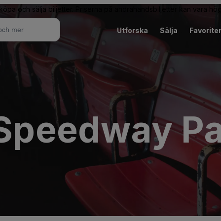
 köpa och sälja biljetter. Priserna på andrahandsbiljetter kan vara hög
Utforska
Sälja
Favorite
s Speedway Pa