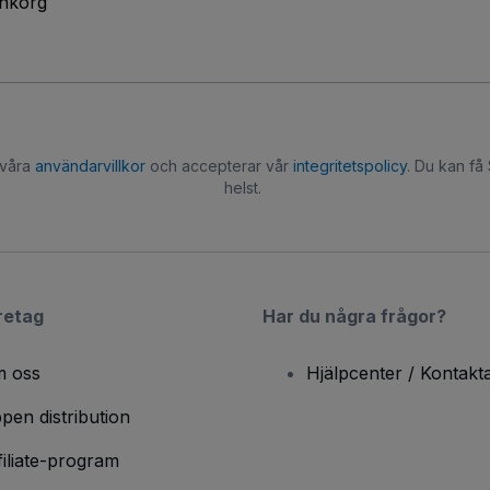
inkorg
 våra
användarvillkor
och accepterar vår
integritetspolicy
. Du kan få
helst.
retag
Har du några frågor?
 oss
Hjälpcenter / Kontakt
pen distribution
filiate-program