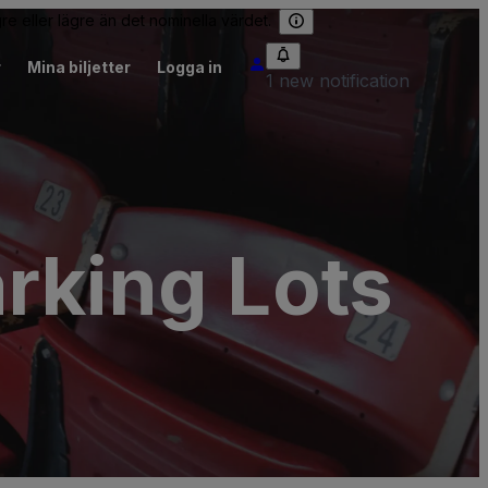
re eller lägre än det nominella värdet.
r
Mina biljetter
Logga in
1 new notification
rking Lots