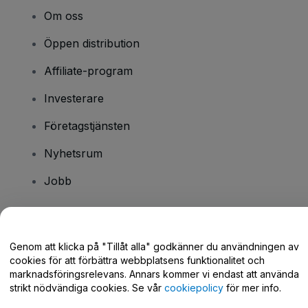
Om oss
Öppen distribution
Affiliate-program
Investerare
Företagstjänsten
Nyhetsrum
Jobb
Har du några frågor?
Genom att klicka på "Tillåt alla" godkänner du användningen av
cookies för att förbättra webbplatsens funktionalitet och
Hjälpcenter / Kontakta oss
marknadsföringsrelevans. Annars kommer vi endast att använda
strikt nödvändiga cookies. Se vår
cookiepolicy
för mer info.