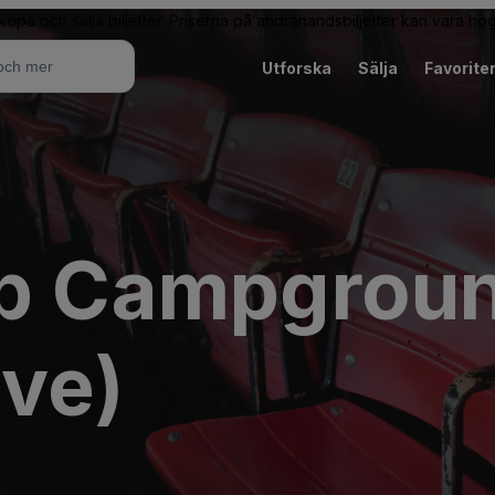
 köpa och sälja biljetter. Priserna på andrahandsbiljetter kan vara hög
Utforska
Sälja
Favorite
ip Campgrou
ive)