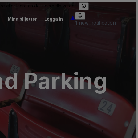
re eller lägre än det nominella värdet.
r
Mina biljetter
Logga in
1 new notification
nd Parking