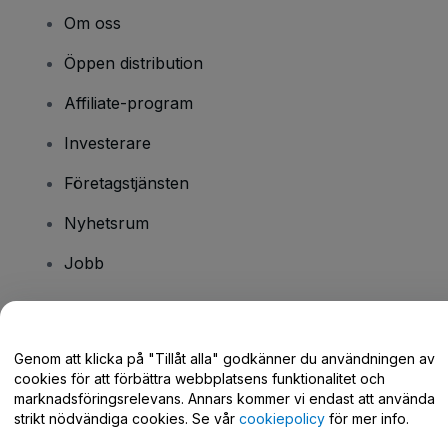
Om oss
Öppen distribution
Affiliate-program
Investerare
Företagstjänsten
Nyhetsrum
Jobb
Har du några frågor?
Genom att klicka på "Tillåt alla" godkänner du användningen av
cookies för att förbättra webbplatsens funktionalitet och
Hjälpcenter / Kontakta oss
marknadsföringsrelevans. Annars kommer vi endast att använda
strikt nödvändiga cookies. Se vår
cookiepolicy
för mer info.