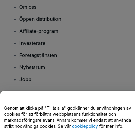
Om oss
Öppen distribution
Affiliate-program
Investerare
Företagstjänsten
Nyhetsrum
Jobb
Har du några frågor?
Genom att klicka på "Tillåt alla" godkänner du användningen av
cookies för att förbättra webbplatsens funktionalitet och
Hjälpcenter / Kontakta oss
marknadsföringsrelevans. Annars kommer vi endast att använda
strikt nödvändiga cookies. Se vår
cookiepolicy
för mer info.