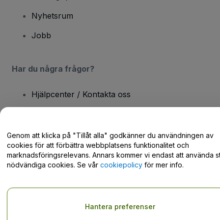
Nyhetsrum
Jobb
Har du några frågor?
Hjälpcenter / Kontakta oss
Genom att klicka på "Tillåt alla" godkänner du användningen av
cookies för att förbättra webbplatsens funktionalitet och
Copyright © viagogo GmbH 2026
Företagsinformation
marknadsföringsrelevans. Annars kommer vi endast att använda st
Användande av denna webbsida medger godkännande av
nödvändiga cookies. Se vår
cookiepolicy
för mer info.
användarvillkor
och
sekretesspolicy
och
cookiepolicy
och
mobilsekretesspolicy
Dela inte min personliga information/dina integritetsval
Hantera preferenser