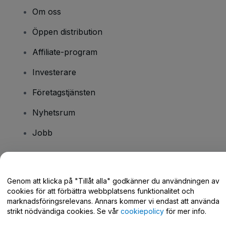
Om oss
Öppen distribution
Affiliate-program
Investerare
Företagstjänsten
Nyhetsrum
Jobb
Har du några frågor?
Genom att klicka på "Tillåt alla" godkänner du användningen av
cookies för att förbättra webbplatsens funktionalitet och
Hjälpcenter / Kontakta oss
marknadsföringsrelevans. Annars kommer vi endast att använda
strikt nödvändiga cookies. Se vår
cookiepolicy
för mer info.