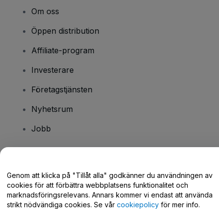
Om oss
Öppen distribution
Affiliate-program
Investerare
Företagstjänsten
Nyhetsrum
Jobb
Har du några frågor?
Genom att klicka på "Tillåt alla" godkänner du användningen av
cookies för att förbättra webbplatsens funktionalitet och
Hjälpcenter / Kontakta oss
marknadsföringsrelevans. Annars kommer vi endast att använda
strikt nödvändiga cookies. Se vår
cookiepolicy
för mer info.