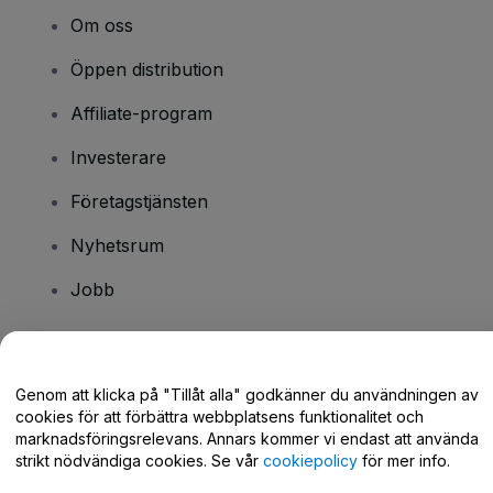
Om oss
Öppen distribution
Affiliate-program
Investerare
Företagstjänsten
Nyhetsrum
Jobb
Har du några frågor?
Genom att klicka på "Tillåt alla" godkänner du användningen av
cookies för att förbättra webbplatsens funktionalitet och
Hjälpcenter / Kontakta oss
marknadsföringsrelevans. Annars kommer vi endast att använda
strikt nödvändiga cookies. Se vår
cookiepolicy
för mer info.