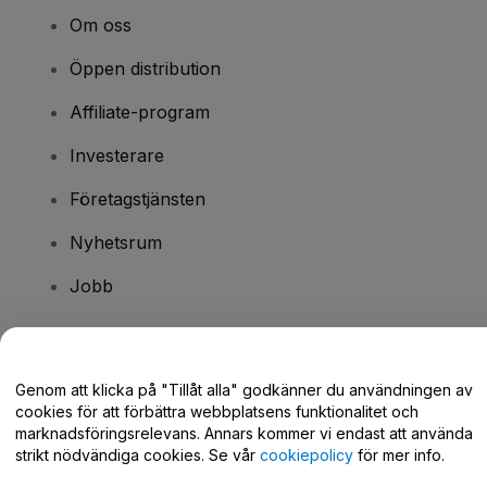
Om oss
Öppen distribution
Affiliate-program
Investerare
Företagstjänsten
Nyhetsrum
Jobb
Har du några frågor?
Genom att klicka på "Tillåt alla" godkänner du användningen av
cookies för att förbättra webbplatsens funktionalitet och
Hjälpcenter / Kontakta oss
marknadsföringsrelevans. Annars kommer vi endast att använda
strikt nödvändiga cookies. Se vår
cookiepolicy
för mer info.