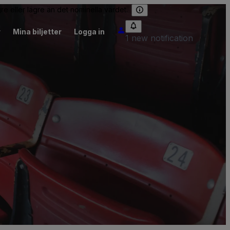
re eller lägre än det nominella värdet.
r
Mina biljetter
Logga in
1 new notification