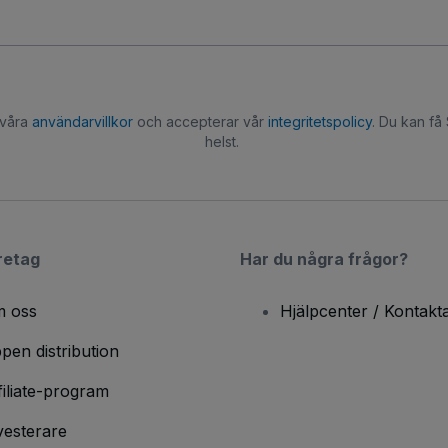
 våra
användarvillkor
och accepterar vår
integritetspolicy
. Du kan få
helst.
retag
Har du några frågor?
 oss
Hjälpcenter / Kontakt
pen distribution
filiate-program
vesterare