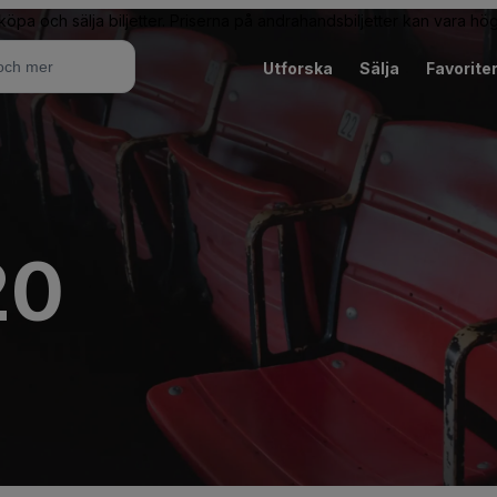
 köpa och sälja biljetter. Priserna på andrahandsbiljetter kan vara hög
Utforska
Sälja
Favorite
20