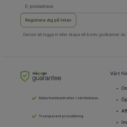
E-
postadress
Registrera dig på listan
Genom att logga in eller skapa ett konto godkänner du
Vårt fö
Om
Säkerhetskontroller i världsklass
Öp
Af
Transparent prissättning
In