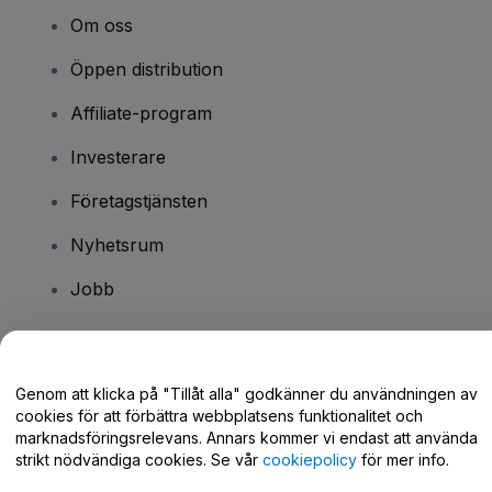
Om oss
Öppen distribution
Affiliate-program
Investerare
Företagstjänsten
Nyhetsrum
Jobb
Har du några frågor?
Genom att klicka på "Tillåt alla" godkänner du användningen av
cookies för att förbättra webbplatsens funktionalitet och
Hjälpcenter / Kontakta oss
marknadsföringsrelevans. Annars kommer vi endast att använda
strikt nödvändiga cookies. Se vår
cookiepolicy
för mer info.