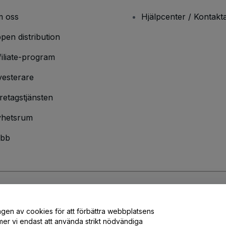
 oss
Hjälpcenter / Kontakt
pen distribution
filiate-program
vesterare
retagstjänsten
hetsrum
bb
ndarvillkor
och
sekretesspolicy
och
cookiepolicy
och
mobilsekretesspolic
ngen av cookies för att förbättra webbplatsens
er vi endast att använda strikt nödvändiga