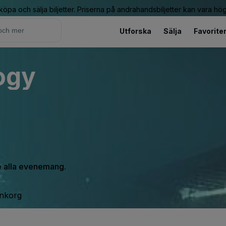
 köpa och sälja biljetter. Priserna på andrahandsbiljetter kan vara hög
Utforska
Sälja
Favorite
ogy
se alla evenemang.
inkorg