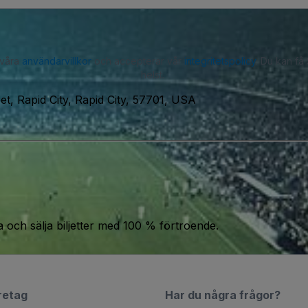
 våra
användarvillkor
och accepterar vår
integritetspolicy
. Du kan få
helst.
et, Rapid City, Rapid City, 57701, USA
a och sälja biljetter med 100 % förtroende.
retag
Har du några frågor?