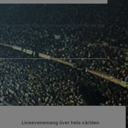
 SMS-aviseringar från oss och kan välja bort det när som
Liveevenemang över hela världen