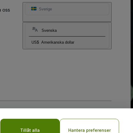
a oss
Sverige
Svenska
US$
Amerikanska dollar
y
Tillåt alla
Hantera preferenser