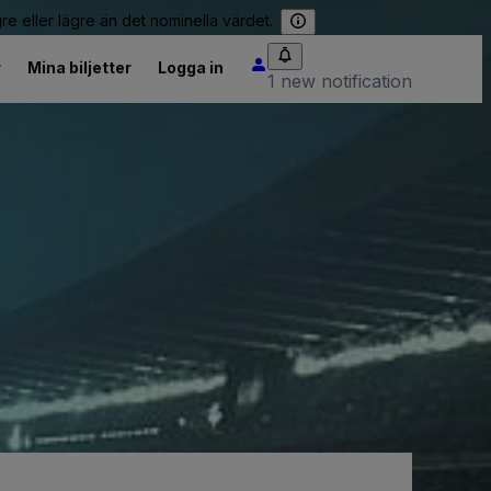
re eller lägre än det nominella värdet.
r
Mina biljetter
Logga in
1 new notification