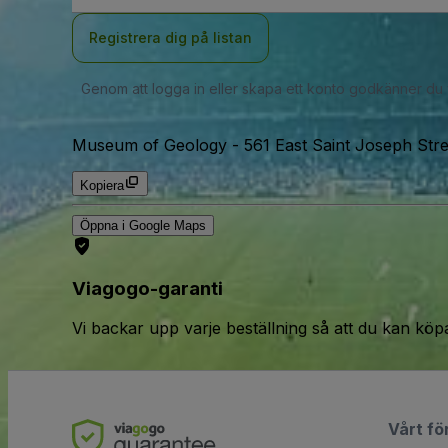
Registrera dig på listan
Genom att logga in eller skapa ett konto godkänner du
Museum of Geology
-
561 East Saint Joseph Stre
Kopiera
Öppna i Google Maps
Viagogo-garanti
Vi backar upp varje beställning så att du kan köp
Vårt fö